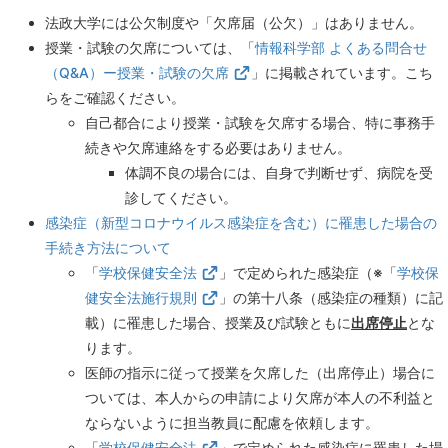
法政大学には公欠制度や「欠席届（公欠）」はありません。
授業・試験の欠席については、「
情報科学部 よくある問合せ
（Q&A）ー授業・試験の欠席
」に掲載されています。こち
らをご確認ください。
自己都合により授業・試験を欠席する場合、特に事務手
続きや欠席連絡をする必要はありません。
体調不良の場合には、自身で判断せず、病院を受
診してください。
感染症（新型コロナウイルス感染症を含む）に罹患した場合の
手続き方法について
「
学校保健安全法
」で定められた感染症（※「
学校保
健安全法施行規則
」の第十八条（感染症の種類）に記
載）に罹患した場合、授業及び試験ともに
出席停止
とな
ります。
医師の指示に従って授業を欠席した（出席停止）場合に
ついては、本人からの申請により欠席が本人の不利益と
ならないように担当教員に配慮を依頼します。
「
学校保健安全法
」で定められた感染症に罹患した場