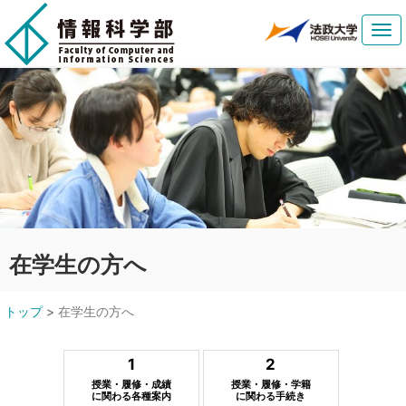
Tog
navi
在学生の方へ
トップ
>
在学生の方へ
1
2
授業・履修・成績
授業・履修・学籍
に関わる各種案内
に関わる手続き