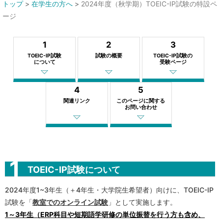
トップ
>
在学生の方へ
>
2024年度（秋学期）TOEIC-IP試験の特設ペ
ージ
1
2
3
TOEIC-IP試験
試験の概要
TOEIC-IP試験の
について
受験ページ
4
5
関連リンク
このページに関する
お問い合わせ
TOEIC-IP試験について
2024年度1~3年生（＋4年生・大学院生希望者）向けに、TOEIC-IP
試験を「
教室でのオンライン試験
」として実施します。
1～3年生（ERP科目や短期語学研修の単位振替を行う方も含め、