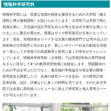
情報科学研究科
情報科学部には、高度な知識や技術を修得するための大学院（修士
課程と博士後期課程）が設けられています。大学院では学部で得た
知識を基に、方法論や設計手段を自らが考え生み出す能力を身につ
けることに重点が置かれ、授業はゼミや研究形式が主体となってい
ます。現在、先端技術をリードする企業の開発部門では70％以上の
技術者が大学院卒と言われます。新しいサイバー社会の創造を目指
す一員として大学院での高度教育と研究に多くの学生がチャレンジ
しています。情報科学研究科（大学院）では学部2学科の専門領域
をさらに区分して4つの教育研究領域に尖鋭化します。問題解決の
ための手法を学ぶだけでなく、最先端の学術論文や各企業の開発・
研究状況を調査したり、自身の研究テーマを定め、その研究計画、
従来比較、設計、評価などに多くの時間を充てます。そのため大学
院では全員に高性能コンピュータに加えて研究室と個人専用スペー
スが与えられています。