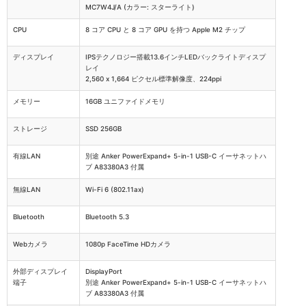
MC7W4J/A
(カラー:
スターライト
)
CPU
8 コア CPU と 8 コア GPU を持つ Apple M2 チップ
ディスプレイ
IPSテクノロジー搭載13.6インチLEDバックライトディスプ
レイ
2,560 x 1,664 ピクセル標準解像度、224ppi
メモリー
16GB ユニファイドメモリ
ストレージ
SSD 256GB
有線LAN
別途 Anker PowerExpand+ 5-in-1 USB-C イーサネットハ
ブ A83380A3 付属
無線LAN
Wi-Fi 6 (802.11ax)
Bluetooth
Bluetooth 5.3
Webカメラ
1080p FaceTime HDカメラ
外部ディスプレイ
DisplayPort
端子
別途 Anker PowerExpand+ 5-in-1 USB-C イーサネットハ
ブ A83380A3 付属