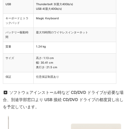
USB
Thunderbolt 3(最大40Gb/s)
USB 4(最大40Gb/s)
キーボードとトラ
Magic Keyboard
ックパッド
バッテリー駆動時
最大15時間のワイヤレスインターネット
間
質量
1.24 kg
サイズ
高さ: 1.13 cm
幅: 30.41 cm
奥行き: 21.5 cm
保証
任意保証制度あり
ソフトウェアインストール時など CD/DVD ドライブが必要な場
合、別途学部窓口より USB 接続 CD/DVD ドライブの都度貸し出し
を予定しています。