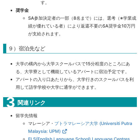
す。
奨学金
SA参加決定者の一部（8名まで）には
、選考（※学業成
績が優れている者）により返還不要のSA奨学金10万円
が支給されます。
９）宿泊先など
大学の構内から大学スクールバスで
15分程度のところにあ
る、
大学寮として機能しているアパートに
宿泊予定です。
アパートの入り口あたりから、
大学行きのスクールバスを利
用して語学学校や大学に通学ができます。
関連リンク
留学先情報
マレーシア・
プトラマレーシア大学 (Universiti Putra
Malaysia: UPM)
ELS(English Language School) Language Centres,