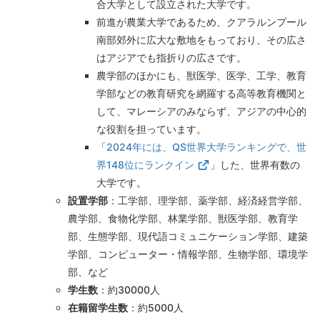
合大学として設立された大学です。
前進が農業大学であるため、クアラルンプール
南部郊外に広大な敷地をもっており、その広さ
はアジアでも指折りの広さです。
農学部のほかにも、獣医学、医学、工学、教育
学部などの教育研究を網羅する高等教育機関と
して、マレーシアのみならず、アジアの中心的
な役割を担っています。
「
2024
年には、
QS
世界大学ランキングで、世
界148位にランクイン
」した、世界有数の
大学です。
設置学部
：工学部、理学部、薬学部、経済経営学部、
農学部、食物化学部、林業学部、獣医学部、教育学
部、生態学部、現代語コミュニケーション学部、建築
学部、コンピューター・情報学部、生物学部、環境学
部、など
学生数
：約
30000
人
在籍留学生数
：約
5000
人