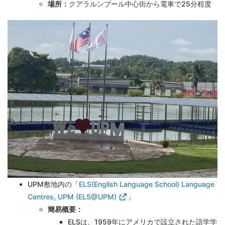
場所：
クアラルンプール中心街から電車で25分程度
UPM敷地内の「
ELS(English Language School) Language
Centres, UPM (ELS@UPM)
」
簡易概要：
ELSは、
1959
年にアメリカで設立された語学学