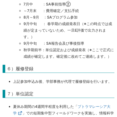
7月中 ：SA事前指導②
～7月末 ：費用確定／支払手続
8月～9月 ：SAプログラム参加
9月中旬 ： 春学期の成績発表日（※この時点では成
績が定まっていないため、一旦E評価で出力されま
す。）
9月中旬 ：SA報告会及び事後指導
秋学期前半：単位認定および成績発表（※ここで正式に
成績が確定します。確定後に改めてご連絡します。）
６）履修登録
上記参加申込み後、学部事務が代理で履修登録を行います。
７）単位認定
夏休み期間の4週間半程度を利用した「
プトラマレーシア大
学
」での短期集中型フィールドワークを実施し、情報科学