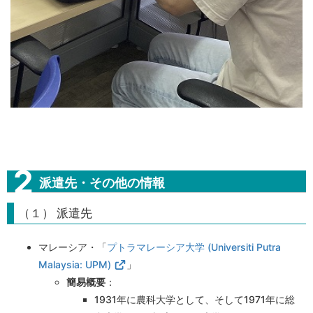
派遣先・その他の情報
（１） 派遣先
マレーシア・「
プトラマレーシア大学 (Universiti Putra
Malaysia: UPM)
」
簡易概要
：
1931
年に農科大学として、そして
1971
年に総