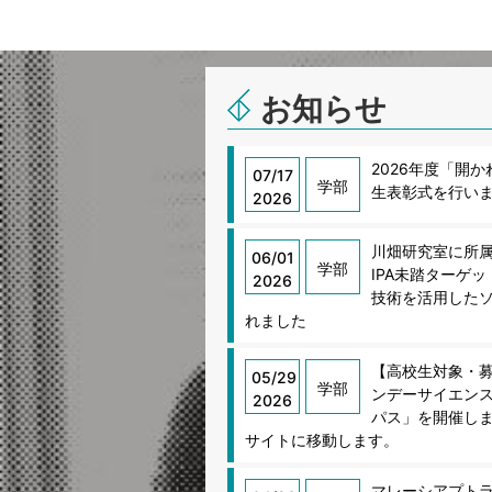
お知らせ
2026年度「開
07/17
学部
生表彰式を行い
2026
川畑研究室に所属
06/01
学部
IPA未踏ターゲ
2026
技術を活用したソ
れました
【高校生対象・募
05/29
学部
ンデーサイエンス
2026
パス」を開催し
サイトに移動します。
マレーシアプトラ