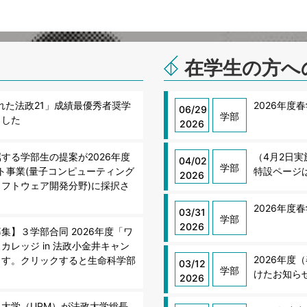
在学生の方へ
かれた法政21」成績最優秀者奨学
2026年度
06/29
学部
ました
2026
する学部生の提案が2026年度
（4月2日実
04/02
学部
ット事業(量子コンピューティング
特設ページ
2026
フトウェア開発分野)に採択さ
2026年度
03/31
学部
2026
集】３学部合同 2026年度「ワ
カレッジ in 法政小金井キャン
2026年
ます。クリックすると生命科学部
03/12
学部
けたお知ら
2026
大学（UPM）が法政大学総長