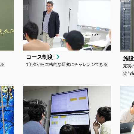
コース制度
施
れる
1年次から本格的な研究にチャレンジできる
充実
貸与