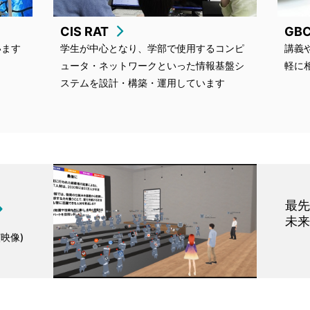
CIS RAT
GB
います
学生が中心となり、学部で使用するコンピ
講義
ュータ・ネットワークといった情報基盤シ
軽に
ステムを設計・構築・運用しています
最
未
演映像)