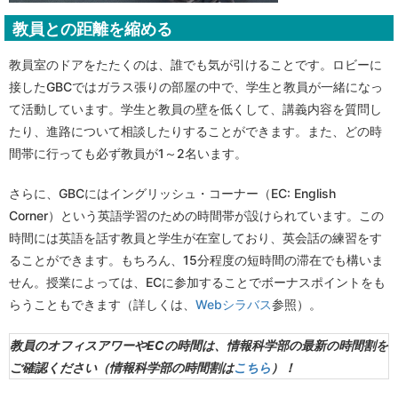
教員との距離を縮める
教員室のドアをたたくのは、誰でも気が引けることです。ロビーに
接したGBCではガラス張りの部屋の中で、学生と教員が一緒になっ
て活動しています。学生と教員の壁を低くして、講義内容を質問し
たり、進路について相談したりすることができます。また、どの時
間帯に行っても必ず教員が1～2名います。
さらに、GBCにはイングリッシュ・コーナー（EC: English
Corner）という英語学習のための時間帯が設けられています。この
時間には英語を話す教員と学生が在室しており、英会話の練習をす
ることができます。もちろん、15分程度の短時間の滞在でも構いま
せん。授業によっては、ECに参加することでボーナスポイントをも
らうこともできます（詳しくは、
Webシラバス
参照）。
教員のオフィスアワーやECの時間は、情報科学部の最新の時間割を
ご確認ください（情報科学部の時間割は
こちら
）！