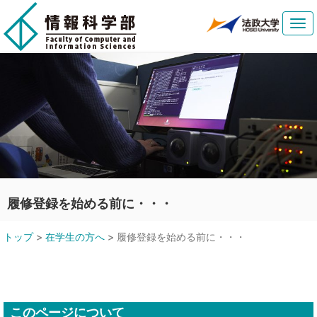
Tog
navi
履修登録を始める前に・・・
トップ
>
在学生の方へ
>
履修登録を始める前に・・・
このページについて