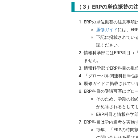
（３）ERPの単位振替の
ERPの単位振替の注意事項
履修ガイド
には、E
下記に掲載されてい
認ください。
情報科学部にはERP科目（
ません。
情報科学部でERP科目の
「グローバル関連科目単位
履修ガイドに掲載されてい
ERP科目の受講可否はグ
そのため、学期の始め
が免除されるとして
ERP科目と情報科
ERP科目は学内選考を実施
毎年、「ERPの時
の問い合わせを受け