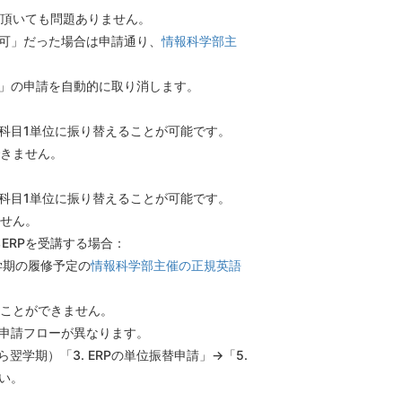
出頂いても問題ありません。
許可」だった場合は申請通り、
情報科学部主
請」の申請を自動的に取り消します。
1科目1単位に振り替えることが可能です。
きません。
1科目1単位に振り替えることが可能です。
せん。
ERPを受講する場合：
学期の履修予定の
情報科学部主催の正規英語
ことができません。
め申請フローが異なります。
ら翌学期）「3. ERPの単位振替申請」→「5.
さい。