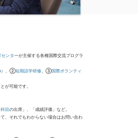
育センター
が主催する各種国際交流プログラ
m）
、②
短期語学研修
、③
国際ボランティ
ことが可能です。
語科目
の出席」、「成績評価」など。
して、それでもわからない場合はお問い合わ