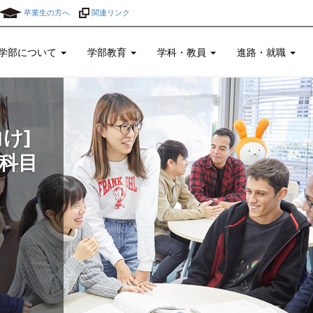
卒業生の方へ
関連リンク
学部について
学部教育
学科・教員
進路・就職
け]
科目