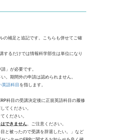
。
ールの補足と追記です。こちらも併せてご確
受講するだけでは情報科学部生は単位になり
申請」が必要です。
さい。期間外の申請は認められません。
い英語科目
を指します。
ERP科目の受講決定後に正規英語科目の履修
席してください。
してください。
とはできません
。ご注意ください。
科目と被ったので受講を辞退したい。」など
センターのERPに関するお知らせを良く確