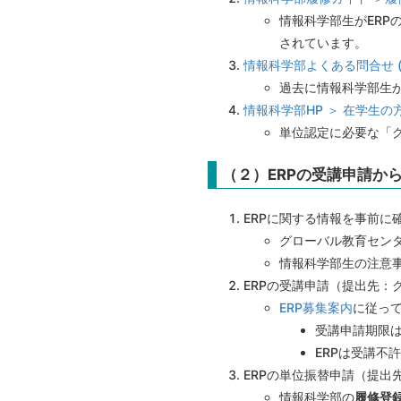
情報科学部生がER
されています。
情報科学部よくある問合せ (Q&
過去に情報科学部生
情報科学部HP ＞ 在学生の
単位認定に必要な「
（２）ERPの受講申請か
ERPに関する情報を事前に
グローバル教育センタ
情報科学部生の注意
ERPの受講申請（提出先：
ERP募集案内
に従っ
受講申請期限
ERPは受講不
ERPの単位振替申請（提出
情報科学部の
履修登