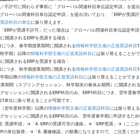
可／不許可に関わらず事前に「グローバル関連科目単位認定申請」を提
グローバル関連科目単位認定申請」を提出頂いており、「ERPが受講
英語科目の単位
に振り替えます。
「ERPが受講不許可」だった場合は「グローバル関連科目単位認定申
に開講されるERPを受講する場合：
科目につき、春学期授業期間に開講される
情報科学部主催の正規英語科目
秋学期）以降の
情報科学部主催の正規英語科目
には振り替えることがで
に開講されるERPを受講する場合：
科目につき、秋学期授業期間に開講される
情報科学部主催の正規英語科目
学期以降の
情報科学部主催の正規英語科目
には振り替えることができま
業期間（スプリングセッション、秋学期末の春休み期間）に開講される
グセッションに開講されるERP科目のみ、ERP1科目につき、翌年度春
目1単位に振り替えることが可能です。
（翌年度秋学期）以降の
情報科学部主催の正規英語科目
には振り替える
グセッションに開講されるERP科目のみ、翌年度春学期に申請するた
2. 受講申請」→「4. ERPの受講可否の連絡」→「ERP受講」→（ここか
RPの単位振替」→「6. 履修確認」の順番になりますので、ご注意くだ