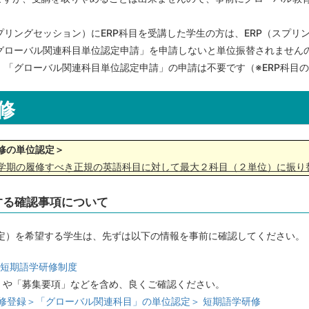
リングセッション）にERP科目を受講した学生の方は、ERP（スプリ
グローバル関連科目単位認定申請」を申請しないと単位振替されません
、「グローバル関連科目単位認定申請」の申請は不要です（※ERP科目
修
修の単位認定＞
学期の履修すべき正規の英語科目に対して最大２科目（２単位）に振り
する確認事項について
定）を希望する学生は、先ずは以下の情報を事前に確認してください。
 短期語学研修制度
」や「募集要項」などを含め、良くご確認ください。
修登録＞「グローバル関連科目」の単位認定＞ 短期語学研修