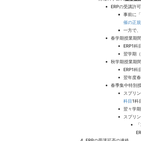
ERPの受講許
事前に「
催の正規
一方で、
春学期授業期間
ERP1
翌学期（
秋学期授業期間
ERP1
翌年度春
春季集中特別授
スプリン
科目
1科
翌々学期
スプリン
「
E
ERPの受講可否の連絡