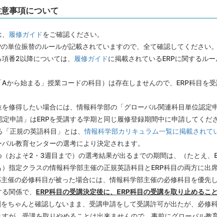
注意事項について
は、
履修ガイド
をご確認ください。
RPの単位振替のルールが記載されていますので、全て確認してください
る項番2以降については、
履修ガイド
に掲載されているERPに関するル
「Aから始まる」授業コードの科目）は存在しませんので、ERP科目を
単位を修得したい場合には、情報科学部の「グローバル関連科目単位認定
認定申請」はERPを受講する学期と同じ履修登録期間中に申請してくだ
る「正規の英語科目」とは、
情報科学部カリキュラム一覧に掲載されて
ローバル教育センターの選考により決定されます。
（およそ2・3週目まで）の選考結果が出るまでの期間は、（たとえ、
も）指定クラスの情報科学部主催の正規英語科目とERP科目の両方に出
学部主催の必修科目が被った場合には、情報科学部主催の必修科目を優先
する関係で、
ERP科目の受講決定後に、ERP科目の受講を取り止めるこ
間割をちゃんと確認しないまま、受講申請をして受講許可が出たが、必修
ますが、受講を取りやめることは出来ませんので、事前にグローバル教育