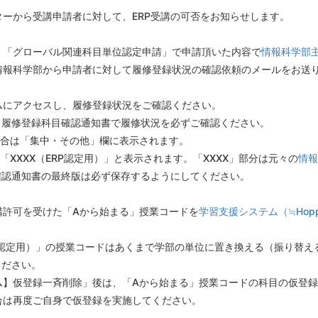
ーから受講申請者に対して、ERP受講の可否をお知らせします。
、「グローバル関連科目単位認定申請」で申請頂いた内容で
情報科学部
情報科学部から申請者に対して履修登録状況の確認依頼のメールをお送
ムにアクセスし、履修登録状況をご確認ください。
と履修登録科目確認通知書で履修状況を必ずご確認ください。
合は「集中・その他」欄に表示されます。
「XXXX（
ERP
認定用）」と表示されます。「XXXX」部分は元々の
情報
確認通知書の最終版は必ず保存するようにしてください。
講許可を受けた「Aから始まる」授業コードを
学習支援システム（≒Hopp
認定用）」
の授業コードはあくまで学部の単位に置き換える（振り替え
ください。
ム】仮登録一斉削除」後は、「Aから始まる」授業コードの科目の仮登
合は再度ご自身で仮登録を実施してください。