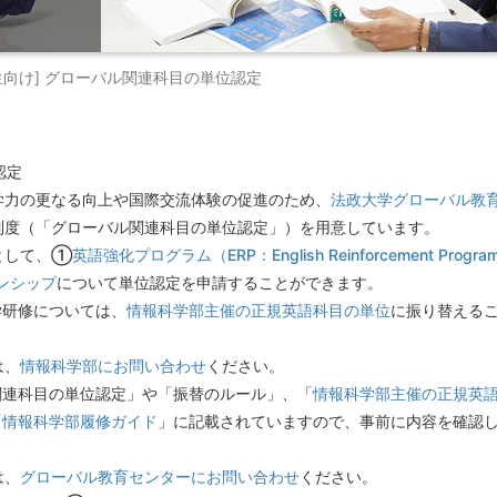
生向け] グローバル関連科目の単位認定
認定
学力の更なる向上や国際交流体験の促進のため、
法政大学グローバル教
制度（「グローバル関連科目の単位認定」）を用意しています。
として、①
英語強化プログラム（ERP：English Reinforcement Progra
ンシップ
について単位認定を申請することができます。
学研修については、
情報科学部主催の正規英語科目の単位
に振り替える
は、
情報科学部にお問い合わせ
ください。
関連科目の単位認定」や「振替のルール」、「
情報科学部主催の正規英
「
情報科学部履修ガイド
」に記載されていますので、事前に内容を確認
は、
グローバル教育センターにお問い合わせ
ください。