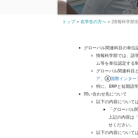
トップ
>
在学生の方へ
>
[情報科学部
グローバル関連科目の単位
情報科学部では、語
ム等を単位認定する
グローバル関連科目
ア
、④
国際インター
特に、ERPと短期語
問い合わせ先について
以下の内容について
「グローバル
上記の内容は
せください。
以下の内容について