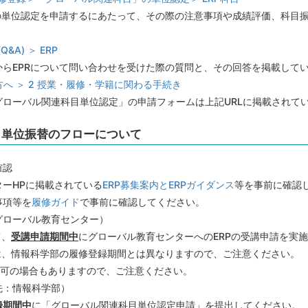
Pの単位認定を申請するにあたって、その際の注意事項や成績評価、科目
A) ＞ ERP
からEPRについて問い合わせを受けた際の質問と、その回答を掲載して
方へ ＞ 2 授業・履修・学籍に関わる手続き
グローバル関連科目単位認定」の申請フォームは上記URLに掲載されて
ら単位振替のフローについて
確認
ーHPに掲載されている
ERP募集案内とERPガイダンス
等を事前に確認
事項等を
履修ガイド
で事前に確認してください。
グローバル教育センター）
て、
受講申請期間中
にグローバル教育センターへのERPの受講申請を実
は、情報科学部の履修登録期間とは異なりますので、ご注意ください。
許可の場合もありますので、ご注意ください。
先：情報科学部）
録期間中
に「グローバル関連科目単位認定申請」を提出してください。