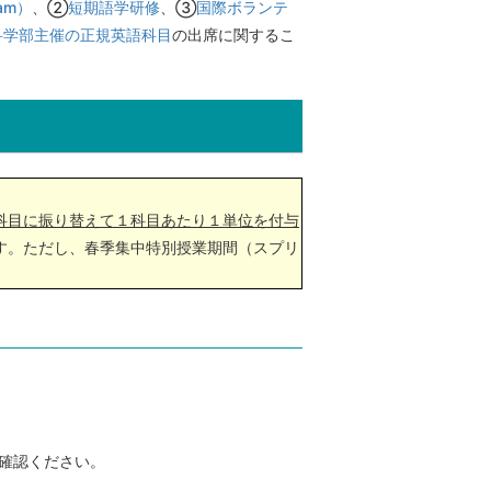
ram）
、②
短期語学研修
、③
国際ボランテ
科学部主催の正規英語科目
の出席に関するこ
科目に振り替えて１科目あたり１単位を付与
す。ただし、春季集中特別授業期間（スプリ
ご確認ください。