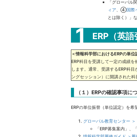
「グローバル
ィア
、④
国際
とは除く）」
ERP（英
＜情報科学部におけるERPの単位
ERP科目を受講して一定の成績を
します。通常、受講するERP科
ングセッション）に開講された科
（１）ERPの確認事項に
ERPの単位振替（単位認定）を
グローバル教育センター ＞ 
「ERP募集案内」、
情報科学部履修ガイド ＞履