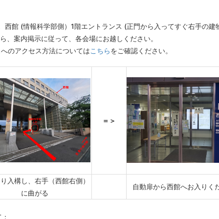
ス
西館 (情報科学部側）1階エントランス (正門から入ってすぐ右手の建
ら、案内掲示に従って、各会場にお越しください。
スへのアクセス方法については
こちら
をご確認ください。
＝＞
より入構し、右手（西館右側）
自動扉から西館へお入りく
に曲がる
て：