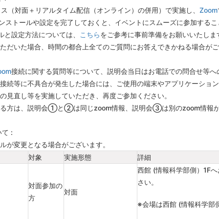
クス（対面＋リアルタイム配信（オンライン）の併用）で実施し、
Zoom
ンストールや設定を完了しておくと、イベントにスムーズに参加するこ
ルと設定方法については、
こちら
をご参考に事前準備をお願いいたしま
ただいた場合、時間の都合上全てのご質問にお答えできかねる場合がご
oom
接続に関する質問等について、説明会当日はお電話での問合せ等へ
接続等に不具合が発生した場合には、ご使用の端末やアプリケーション
の見直し等を実施していただき、再度ご参加ください。
る方は、説明会①と②は同じzoom情報、説明会③は別のzoom情報
て :
ールが変更となる場合がございます。
対象
実施形態
詳細
西館 (情報科学部側）1
さい。
対面参加の
対面
方
※会場は西館 (情報科学部