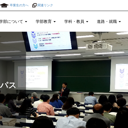
卒業生の方へ
関連リンク
学部について
学部教育
学科・教員
進路・就職
ンパス