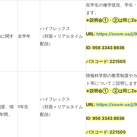
在学生の修学状況、学生
ます。
※説明会①・②は同じZo
ハイフレックス
URL:
https://zoom.us/j
動に関す
全学年
（対面＋リアルタイム
」
配信）
ID: 956 3343 8936
パスコード: 221505
情報科学部の教育制度や
ト等についてご説明しま
※説明会①・②は同じZo
ハイフレックス
URL:
https://zoom.us/j
制度、情
1年生
（対面＋リアルタイム
年間」
配信）
I
D: 956 3343 8936
パスコード: 221505