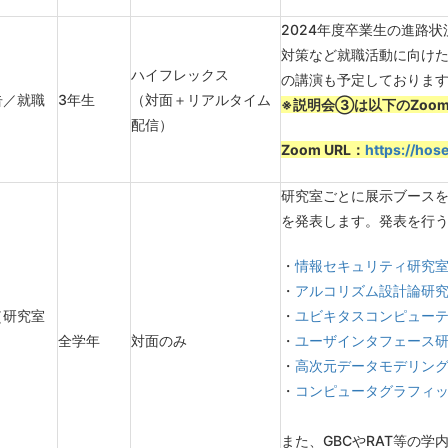
2024年度卒業生の進路
対策など就職活動に向けた
ハイフレックス
の講演も予定しておりま
告／就職
3年生
（対面＋リアルタイム
※説明会③は以下のZoo
」
配信）
Zoom URL：
https://hos
研究室ごとに展示ブース
を発表します。発表を行う
・
情報セキュリティ研究室
・
アルコリズム設計論研究
（研究室
・
ユビキタスコンピューテ
全学年
対面のみ
・
ユーザインタフェース研
・
高次元データモデリング
・
コンピュータグラフィッ
また、GBCやRAT等の