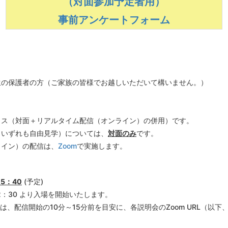
（対面参加予定者用）
事前アンケートフォーム
生の保護者の方（
ご家族の皆様でお越しいただいて
構いません。）
クス（対面＋リアルタイム配信（オンライン）の併用）です。
（いずれも自由見学）については、
対面のみ
です。
ライン）の配信は、
Zoom
で実施します。
 15：40
(予定)
2：30 より入場を開始いたします。
は、配信開始の10分～15分前を目安に、各説明会のZoom URL（以