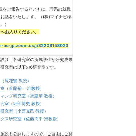
状況をご報告するとともに、理系の就職
お話をいたします。（(株)マイナビ様
す。）
mへお入りください。
ei-ac-jp.zoom.us/j/82208158023
を設け、各研究室の所属学生が研究成果
研究室は以下の6研究室です。
（尾花賢 教授）
室（首藤裕一 准教授）
ィング研究室（馬建華 教授）
究室（細部博史 教授）
研究室（小西克己 教授）
クス研究室（佐藤周平 准教授）
学内施設も公開しますので、ご自由にご見