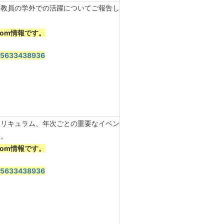
・教員の学外での活躍についてご報告し
om情報です。
/95633438936
カリキュラム、年次ごとの重要なイベン
す。
om情報です。
/95633438936