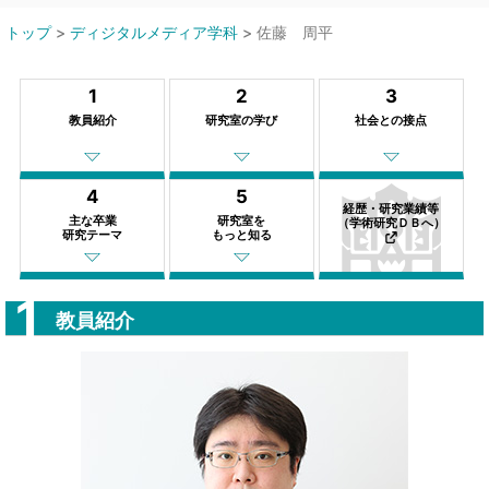
トップ
>
ディジタルメディア学科
>
佐藤 周平
1
2
3
教員紹介
研究室の学び
社会との接点
4
5
経歴・研究業績等
主な卒業
研究室を
（学術研究ＤＢへ）
研究テーマ
もっと知る
教員紹介