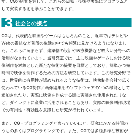
す。CGの研究を通して、これらの知識・技術や実際にプログラムと
して実装する術を学ぶことができます。
社会との接点
CGは、代表的な映画やゲームはもちろんのこと、近年ではテレビや
Webの番組など普段の生活の中でも頻繁に見かけるようになりまし
た。これらに留まらず、建築物の設計や医療機器など幅広い分野への
活用がなされています。当研究室では、主に映画やゲームにおける映
像制作を対象とした新たな技術の提案を目標としており、簡単かつ短
時間で映像を制作するための方法を研究しています。この研究分野で
は、世界的に有用性が認められるような技術は、映像制作会社で広く
使われているCG制作／画像編集用のソフトウェアの1つの機能として
追加されたり、実際に映像を作成する際に実装され使用されたりな
ど、ダイレクトに産業に活用されることもあり、実際の映像制作現場
での有用性・有効性を意識した研究が行われています。
また、CG＝プログラミングと言っていいほど、研究にかかる時間の
うちの多くはプログラミングです。また、CGでは多種多様な技術が