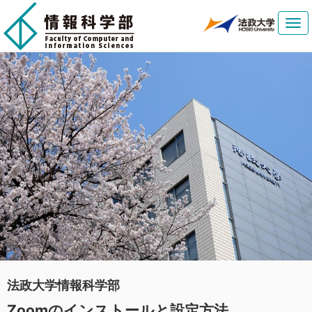
Tog
navi
法政大学情報科学部
Zoomのインストールと設定方法