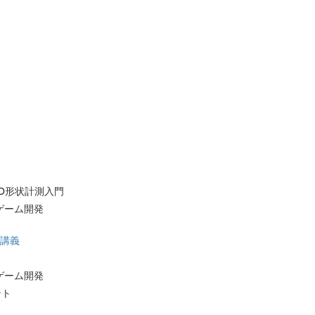
D形状計測入門
ゲーム開発
中講義
ゲーム開発
ント