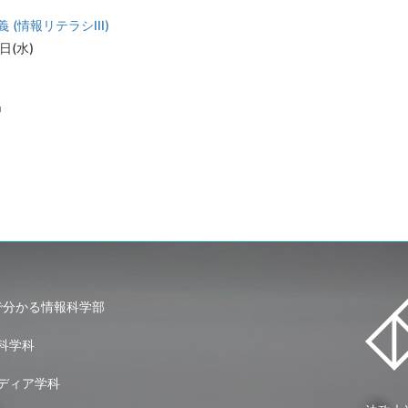
(情報リテラシIII)
8日(水)
習
で分かる情報科学部
科学科
ディア学科