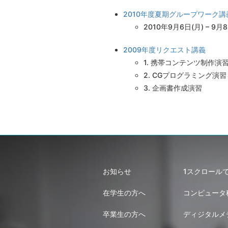
2010年度夏期グループワーク講義 
2010年9月6日(月) – 9月
2009年度リクエスト講義
1. 携帯コンテンツ制作演
2. CGプログラミング演習
3. 企画書作成演習
お知らせ
1スクロール
在学生の方へ
コンピュータ
卒業生の方へ
ディジタルメ