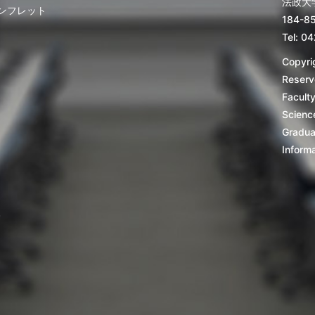
法政大
ンフレット
184-
Tel: 0
Copyrig
Reserv
Facult
Scienc
Gradua
Inform