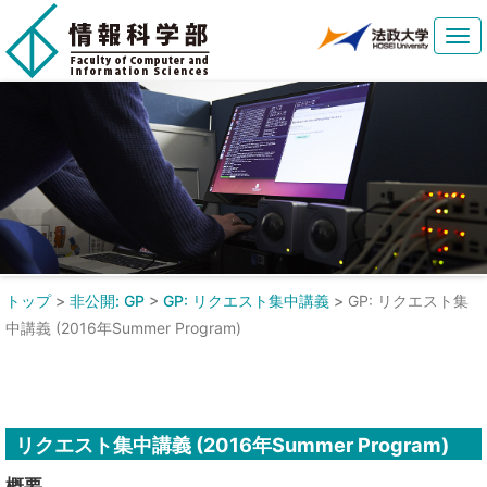
Tog
navi
トップ
>
非公開: GP
>
GP: リクエスト集中講義
>
GP: リクエスト集
中講義 (2016年Summer Program)
リクエスト集中講義 (2016年Summer Program)
概要