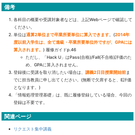
備考
各科目の概要や受講対象者などは、上記Webページで確認して
ください。
単位は
通算2単位まで卒業所要単位に算入できます
。(
2014年
度以前入学生は、全て進級・卒業所要単位外ですが、GPAには
算入されます。
) 履修ガイドp.46
ただし、「Hack U」はPass(合格)/Fall(不合格)評価のた
め、GPAに算入されません。
登録後に受講を取り消したい場合は、
講義2日目授業開始前
ま
でに担当教員に申し出てください。(無断で欠席すると、E評価
となります。)
「情報処理管理基礎」は、既に履修登録している場合、今回の
登録は不要です。
関連ページ
リクエスト集中講義