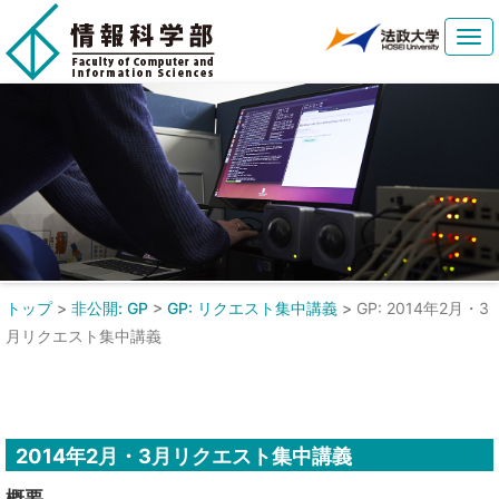
Tog
navi
トップ
>
非公開: GP
>
GP: リクエスト集中講義
>
GP: 2014年2月・3
月リクエスト集中講義
2014年2月・3月リクエスト集中講義
概要