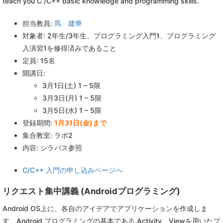
teach you C /C++ basic knowledge and programming skills.
担当教員:
馬 建華
対象者: 2年生/3年生、プログラミング入門1、プログラミング
入演習1を修得済みであること
定員: 15名
開講日:
3月1日(土) 1 – 5限
3月3日(月) 1 – 5限
3月5日(水) 1 – 5限
登録期間:
1月31日(金)まで
集合教室: ラボ2
内容: シラバス参照
C/C++ 入門の申し込みページへ
リクエスト集中講義 (Androidプログラミング)
Android OS上に、各自のアイデアでアプリケーションを作成しま
す。Android プログラミングの基本である Activity、Viewを用いたプ