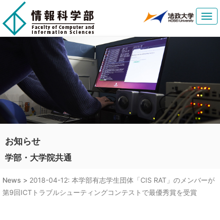
Tog
navi
お知らせ
学部・大学院共通
News >
2018-04-12: 本学部有志学生団体「CIS RAT」のメンバーが
第9回ICTトラブルシューティングコンテストで最優秀賞を受賞