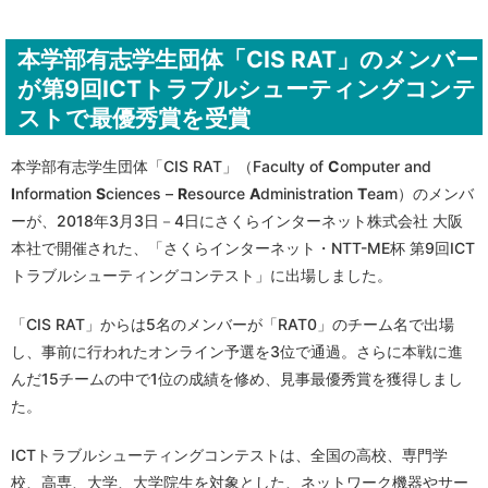
本学部有志学生団体「CIS RAT」のメンバー
が第9回ICTトラブルシューティングコンテ
ストで最優秀賞を受賞
本学部有志学生団体「CIS RAT」（Faculty of
C
omputer and
I
nformation
S
ciences –
R
esource
A
dministration
T
eam）のメンバ
ーが、2018年3月3日－4日にさくらインターネット株式会社 大阪
本社で開催された、「さくらインターネット・NTT-ME杯 第9回ICT
トラブルシューティングコンテスト」に出場しました。
「CIS RAT」からは5名のメンバーが「RAT0」のチーム名で出場
し、事前に行われたオンライン予選を3位で通過。さらに本戦に進
んだ15チームの中で1位の成績を修め、見事最優秀賞を獲得しまし
た。
ICTトラブルシューティングコンテストは、全国の高校、専門学
校、高専、大学、大学院生を対象とした、ネットワーク機器やサー