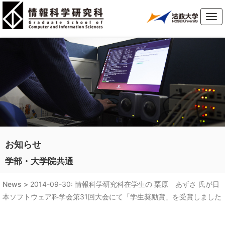
Tog
navi
お知らせ
学部・大学院共通
News >
2014-09-30: 情報科学研究科在学生の 栗原 あずさ 氏が日
本ソフトウェア科学会第31回大会にて「学生奨励賞」を受賞しました