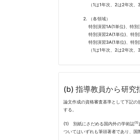
（1は1年次、2は2年次、
（各領域）
特別演習
1A(1
単位
)
、特別
特別演習
2A(1
単位
)
、特別
特別演習
3A(1
単位
)
、特別
（1は1年次、2は2年次、
(b) 指導教員から
論文作成の資格審査基準として下記の
する。
(1)
(1)
別紙にさだめる国内外の学術誌
ついてはいずれも筆頭著者であり、国