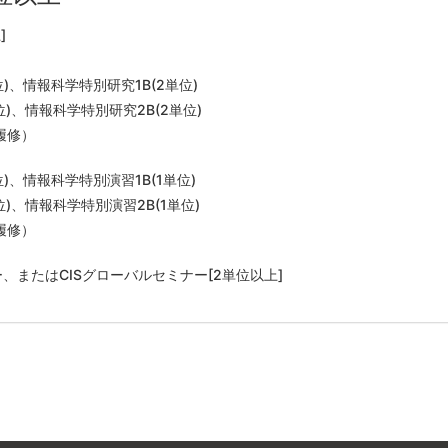
]
位
)
、情報科学特別研究
1B(2
単位
)
位
)
、情報科学特別研究
2B(2
単位
)
履修）
位
)
、情報科学特別演習
1B(1
単位
)
位
)
、情報科学特別演習
2B(1
単位
)
履修）
、またはCISグローバルセミナー[2単位以上]