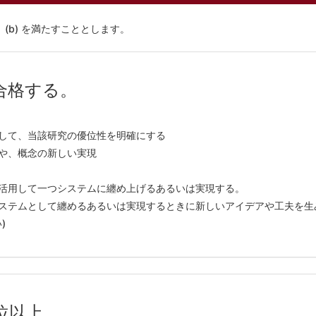
 (b) を満たすこととします。
に合格する。
較して、当該研究の優位性を明確にする
築や、概念の新しい実現
を活用して一つシステムに纏め上げるあるいは実現する。
システムとして纏めるあるいは実現するときに新しいアイデアや工夫を生
)
単位以上