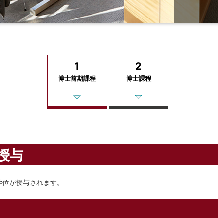
1
2
博士前期課程
博士課程
授与
学位が授与されます。