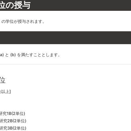
位の授与
）の学位が授与されます。
 と (b) を満たすこととします。
単位
以上]
研究
1B(2
単位
)
研究
2B(2
単位
)
研究
3B(2
単位
)