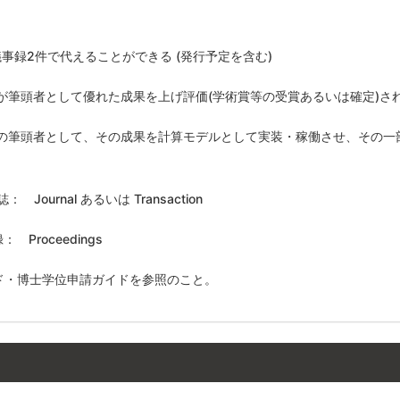
)
議事録
2
件で代えることができる
(
発行予定を含む
)
が筆頭者として優れた成果を上げ評価
(
学術賞等の受賞あるいは確定
)
さ
の筆頭者として、その成果を計算モデルとして実装・稼働させ、その一
誌：
Journal
あるいは
Transaction
eedings
ド・博士学位申請ガイドを参照のこと。