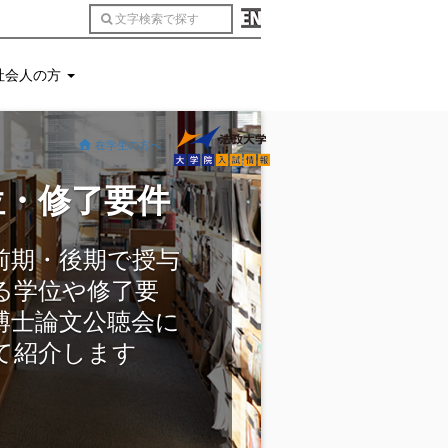
社会人の方
在学生の方へ
位・修了要件
前期・後期で授与
る学位や修了要
博士論文公聴会に
て紹介します