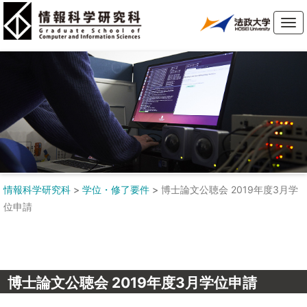
Tog
navi
情報科学研究科
>
学位・修了要件
>
博士論文公聴会 2019年度3月学
位申請
博士論文公聴会 2019年度3月学位申請