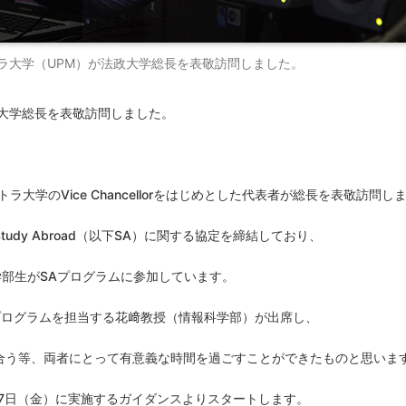
シアプトラ大学（UPM）が法政大学総長を表敬訪問しました。
大学総長を表敬訪問しました。
トラ大学の
Vice Chancellor
をはじめとした代表者が総長を表敬訪問し
tudy Abroad
（以下
SA
）に関する協定を締結しており、
学部生が
SA
プログラムに参加しています。
プログラムを担当する花﨑教授（情報科学部）が出席し、
合う等、両者にとって有意義な時間を過ごすことができたものと思いま
7
日（金）に実施するガイダンスよりスタートします。