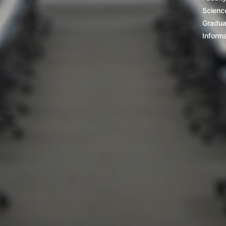
Scienc
Gradua
Inform