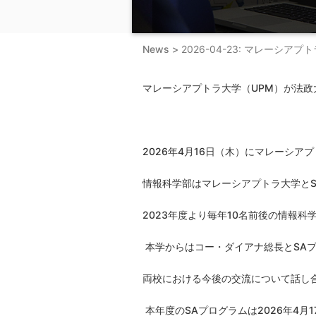
News >
2026-04-23: マレー
マレーシアプトラ大学（
UPM
）が法政
2026
年
4
月
16
日（木）にマレーシアプ
情報科学部はマレーシアプトラ大学と
S
2023
年度より毎年
10
名前後の情報科
本学からはコー・ダイアナ総長と
SA
両校における今後の交流について話し
本年度の
SA
プログラムは
2026
年
4
月
1