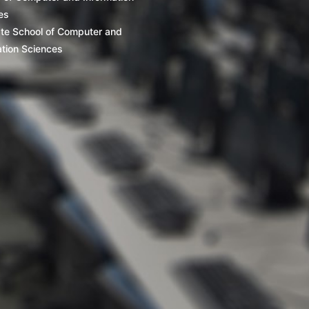
es
te School of Computer and
ation Sciences