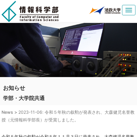
Tog
navi
お知らせ
学部・大学院共通
News >
2023-11-06: 令和５年秋の叙勲が発表され、大森健児名誉教
授（元情報科学部長）が受賞しました。
令和５年秋の叙勲が令和５年１１月３日に発表され、大森健児名誉教