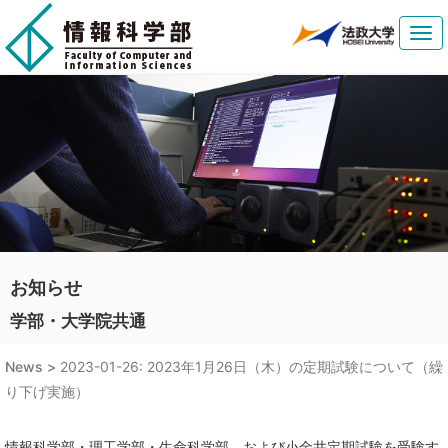
Tog
navi
お知らせ
学部・大学院共通
News >
2023-01-26: 2023年1月26日（木）の定期試験について（繰
り下げ実施）
情報科学部・理工学部・生命科学部、および小金井定期試験を受験す