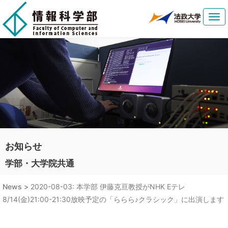
Tog
navi
お知らせ
学部・大学院共通
News >
2020-08-03: 本学部 伊藤克亘教授がNHK Eテレ
8/14(金)21:00-21:30放映予定の「ららら♪クラシック」に出演します