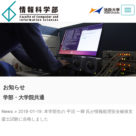
Tog
navi
お知らせ
学部・大学院共通
News >
2018-01-19: 本学部生の 平沼 一輝 氏が情報処理安全確保支
援士試験に合格しました