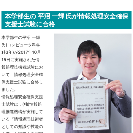
本学部生の 平沼 一輝 氏が情報処理安全確保
支援士試験に合格
本学部生の平沼 一輝
氏(コンピュータ科学
科3年)が2017年10月
15日に実施された情
報処理技術者試験にお
いて、情報処理安全確
保支援士試験に合格し
ました。
情報処理安全確保支援
士試験は，(独)情報処
理推進機構が実施して
いる『情報処理技術者
としての知識や技能の