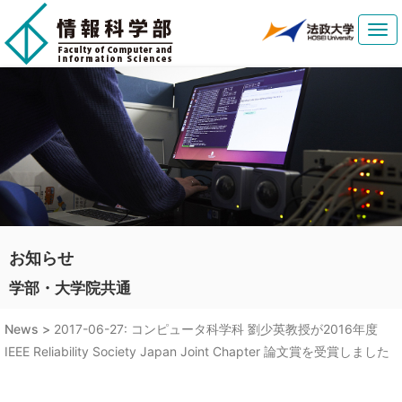
Tog
navi
お知らせ
学部・大学院共通
News >
2017-06-27: コンピュータ科学科 劉少英教授が2016年度
IEEE Reliability Society Japan Joint Chapter 論文賞を受賞しました