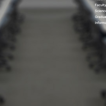
Facult
Scienc
Gradua
Inform