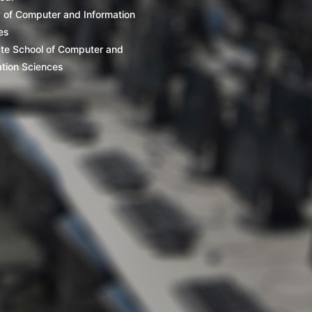
y of Computer and Information
es
te School of Computer and
ation Sciences