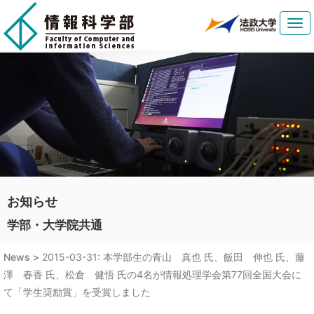
Tog
navi
お知らせ
学部・大学院共通
News >
2015-03-31: 本学部生の青山 真也 氏、飯田 伸也 氏、藤
澤 春香 氏、松倉 健悟 氏の4名が情報処理学会第77回全国大会に
て「学生奨励賞」を受賞しました