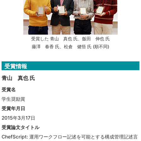
受賞した 青山 真也 氏、飯田 伸也 氏
藤澤 春香 氏、松倉 健悟 氏 (順不同)
受賞情報
青山 真也 氏
受賞名
学生奨励賞
受賞年月日
2015年3月17日
受賞論文タイトル
ChefScript: 運用ワークフロー記述を可能とする構成管理記述言