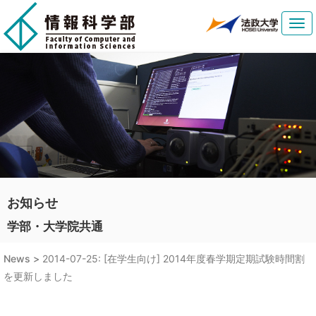
Tog
navi
お知らせ
学部・大学院共通
News >
2014-07-25: [在学生向け] 2014年度春学期定期試験時間割
を更新しました