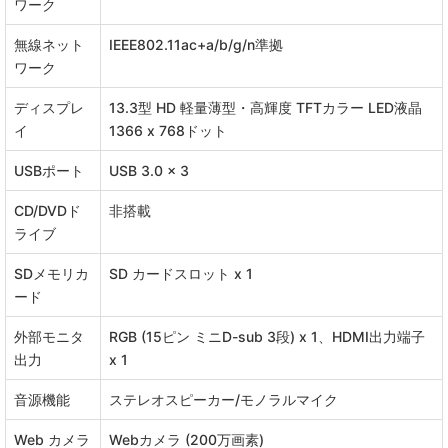
ワーク
無線ネット
IEEE802.11ac+a/b/g/n準拠
ワーク
ディスプレ
13.3型 HD 軽量薄型・高輝度 TFTカラー LED液晶
イ
1366 x 768ドット
USBポート
USB 3.0 x 3
CD/DVDド
非搭載
ライブ
SDメモリカ
SD カードスロット x 1
ード
外部モニタ
RGB (15ピン ミニD-sub 3段) x 1、HDMI出力端子
出力
x 1
音源機能
ステレオスピーカー/モノラルマイク
Web カメラ
Webカメラ (200万画素)