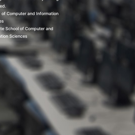
ed.
y of Computer and Information
es
te School of Computer and
ation Sciences