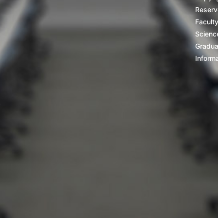
Reserv
Facult
Scienc
Gradua
Inform