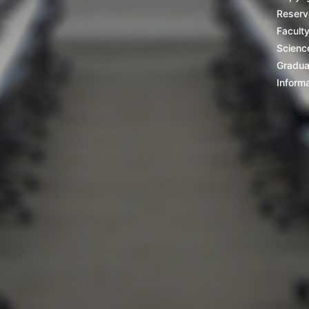
Reserv
Facult
Scienc
Gradua
Inform