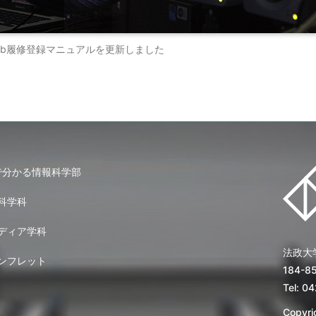
け] Web履修登録マニュアルを更新しました
で分かる情報科学部
科学科
ディア学科
法政大
ンフレット
184-
Tel: 0
Copyrig