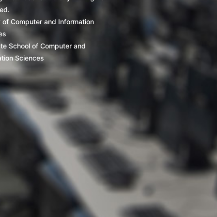
ed.
y of Computer and Information
es
te School of Computer and
ation Sciences