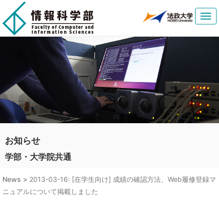
Tog
navi
お知らせ
学部・大学院共通
News >
2013-03-16: [在学生向け] 成績の確認方法、Web履修登録マ
ニュアルについて掲載しました