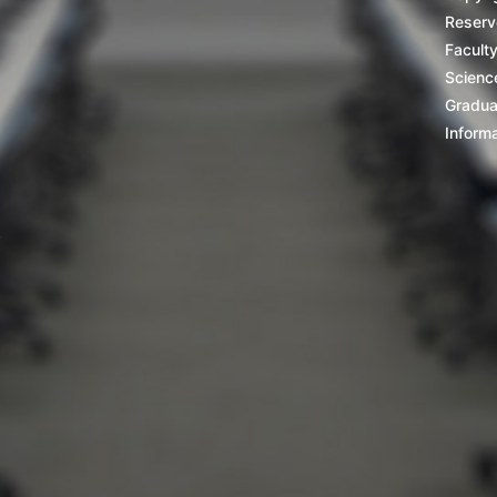
Reserv
Facult
Scienc
Gradua
Inform