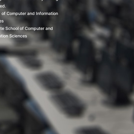
ed.
y of Computer and Information
es
te School of Computer and
ation Sciences