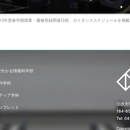
向け] 2013年度春学期授業・履修登録関連日程、ガイダンススケジュールを掲
で分かる情報科学部
科学科
ディア学科
法政大
ンフレット
184-
Tel: 0
Copyrig