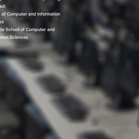
ed.
y of Computer and Information
es
te School of Computer and
ation Sciences