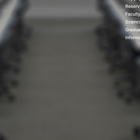
Reserv
Facult
Scienc
Gradua
Inform