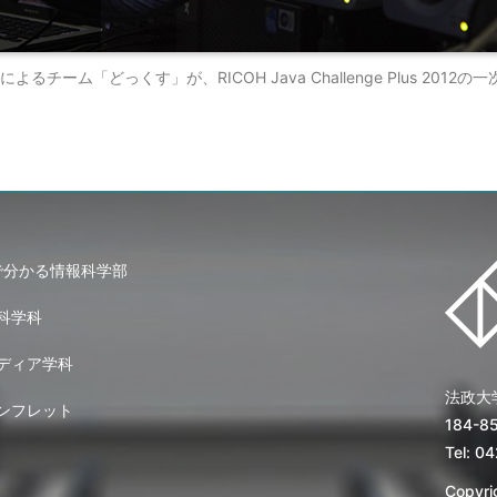
有志によるチーム「どっくす」が、RICOH Java Challenge Plus 20
で分かる情報科学部
科学科
ディア学科
法政大
ンフレット
184-
Tel: 0
Copyrig