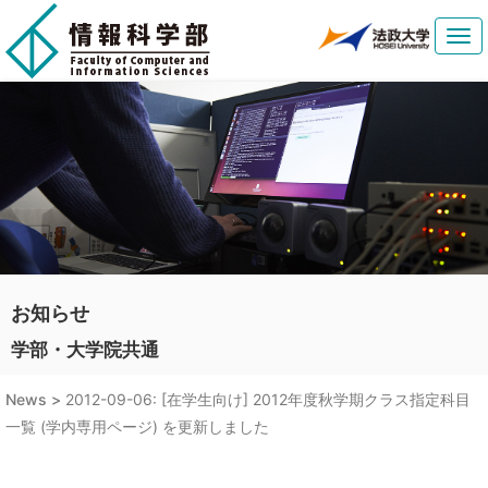
Tog
navi
お知らせ
学部・大学院共通
News >
2012-09-06: [在学生向け] 2012年度秋学期クラス指定科目
一覧 (学内専用ページ) を更新しました