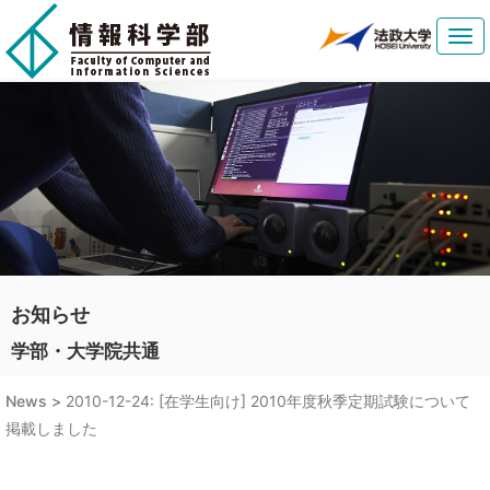
Tog
navi
お知らせ
学部・大学院共通
News >
2010-12-24: [在学生向け] 2010年度秋季定期試験について
掲載しました