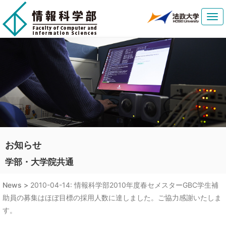
Tog
navi
お知らせ
学部・大学院共通
News >
2010-04-14: 情報科学部2010年度春セメスターGBC学生補
助員の募集はほぼ目標の採用人数に達しました。ご協力感謝いたしま
す。