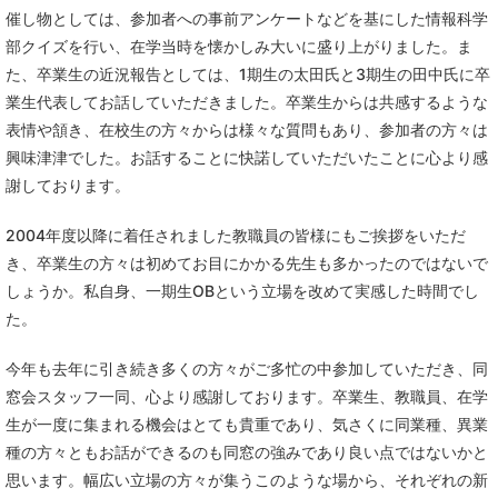
催し物としては、参加者への事前アンケートなどを基にした情報科学
部クイズを行い、在学当時を懐かしみ大いに盛り上がりました。ま
た、卒業生の近況報告としては、1期生の太田氏と3期生の田中氏に卒
業生代表してお話していただきました。卒業生からは共感するような
表情や頷き、在校生の方々からは様々な質問もあり、参加者の方々は
興味津津でした。お話することに快諾していただいたことに心より感
謝しております。
2004年度以降に着任されました教職員の皆様にもご挨拶をいただ
き、卒業生の方々は初めてお目にかかる先生も多かったのではないで
しょうか。私自身、一期生OBという立場を改めて実感した時間でし
た。
今年も去年に引き続き多くの方々がご多忙の中参加していただき、同
窓会スタッフ一同、心より感謝しております。卒業生、教職員、在学
生が一度に集まれる機会はとても貴重であり、気さくに同業種、異業
種の方々ともお話ができるのも同窓の強みであり良い点ではないかと
思います。幅広い立場の方々が集うこのような場から、それぞれの新