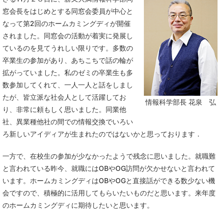
窓会長をはじめとする同窓会委員が中心と
なって第2回のホームカミングディが開催
されました。同窓会の活動が着実に発展し
ているのを見てうれしい限りです。多数の
卒業生の参加があり、あちこちで話の輪が
拡がっていました。私のゼミの卒業生も多
数参加してくれて、一人一人と話をしまし
たが、皆立派な社会人として活躍してお
情報科学部長 花泉 弘
り、非常に頼もしく思いました。同業他
社、異業種他社の間での情報交換でいろい
ろ新しいアイディアが生まれたのではないかと思っております．
一方で、在校生の参加が少なかったようで残念に思いました。就職難
と言われている昨今、就職にはOBやOG訪問が欠かせないと言われて
います。ホームカミングディはOBやOGと直接話ができる数少ない機
会ですので、積極的に活用してもらいたいものだと思います。来年度
のホームカミングディに期待したいと思います。