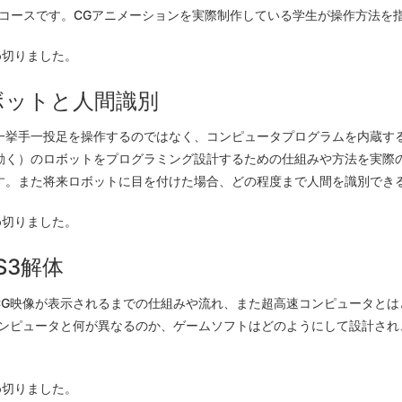
るコースです。CGアニメーションを実際制作している学生が操作方法を
締め切りました。
ボットと人間識別
一挙手一投足を操作するのではなく、コンピュータプログラムを内蔵す
動く）のロボットをプログラミング設計するための仕組みや方法を実際
す。また将来ロボットに目を付けた場合、どの程度まで人間を識別でき
締め切りました。
S3解体
CG映像が表示されるまでの仕組みや流れ、また超高速コンピュータと
コンピュータと何が異なるのか、ゲームソフトはどのようにして設計され
締め切りました。