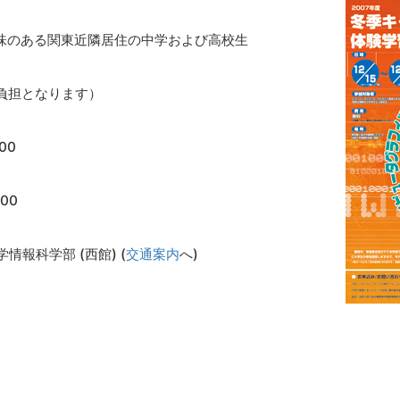
興味のある関東近隣居住の中学および高校生
負担となります）
00
:00
情報科学部 (西館) (
交通案内
へ)