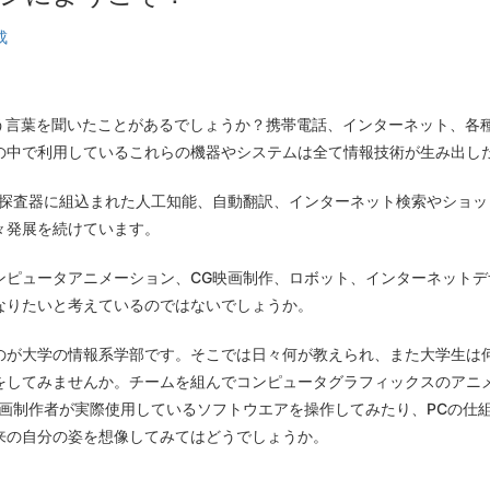
成
いう言葉を聞いたことがあるでしょうか？携帯電話、インターネット、各
の中で利用しているこれらの機器やシステムは全て情報技術が生み出
や探査器に組込まれた人工知能、自動翻訳、インターネット検索やショッ
々発展を続けています。
ンピュータアニメーション、CG映画制作、ロボット、インターネット
なりたいと考えているのではないでしょうか。
のが大学の情報系学部です。そこでは日々何が教えられ、また大学生は
をしてみませんか。チームを組んでコンピュータグラフィックスのアニ
映画制作者が実際使用しているソフトウエアを操作してみたり、PCの仕
来の自分の姿を想像してみてはどうでしょうか。