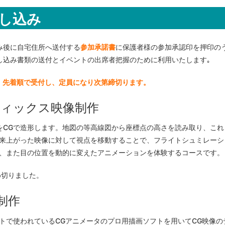
し込み
み後に自宅住所へ送付する
参加承諾書
に保護者様の参加承認印を押印の
し込み書類の送付とイベントの出席者把握のために利用いたします｡
す。先着順で受付し、定員になり次第締切ります。
フィックス映像制作
をCGで造形します。地図の等高線図から座標点の高さを読み取り、これ
出来上がった映像に対して視点を移動することで、フライトシュミレーシ
、また目の位置を動的に変えたアニメーションを体験するコースです。
締め切りました。
制作
トで使われているCGアニメータのプロ用描画ソフトを用いてCG映像