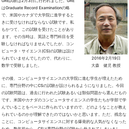
GRE試験は2月3日に行われました。GRE
はGraduate Record Examinationの略
で、米国やカナダで大学院に進学すると
きに受けなければならない試験です。私
もかつて、この試験を受けたことがあり
ます。その当時は、英語と専門科目を受
験しなければなりませんでしたが、コン
ピュータ・サイエンス(CS)の試験は設け
られていませんでしたので、代わりに、
2016年2月19日
数学で受験しました。
大森 健児 教授
その後、コンピュータサイエンスの大学院に進む学生が増えたため
に、専門分野の中にCSの試験が設けられるようになりました。今回
の試験問題は、過去に行われた試験あるいは類似問題から選んだもの
です。米国やカナダのコンピュータサイエンスの学生たちが学部で学
んでいることをベースに作られていますので、どのようなことが教え
られているのかが理解できたのではないかと思います。ただ、残念な
ことに、コンピュータサイエンスに対する爆発的な人気がなくなった
ため、数年前から、CSは専門分野の試験から外されてしまいまし