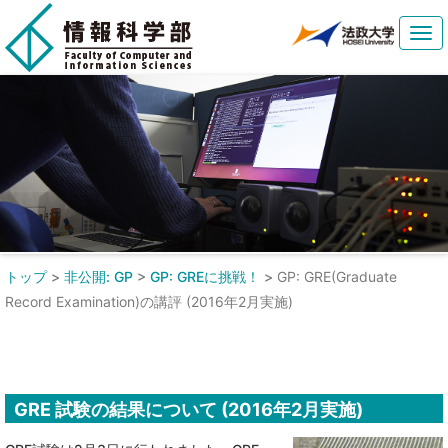
Tog
navi
トップ
>
非公開: GP
>
GP: GREに挑戦！
>
GP: GRE(Graduate
Record Examination)の講評 (2016年2月実施)
GRE 試験の結果について (2016年2月実施)