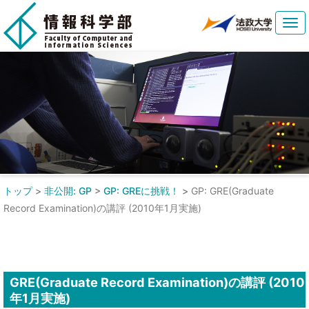
Tog
navi
トップ
>
非公開: GP
>
GP: GREに挑戦！
>
GP: GRE(Graduate
Record Examination)の講評 (2010年1月実施)
GRE(Graduate Record Examination)の講評 (2010
年1月実施)