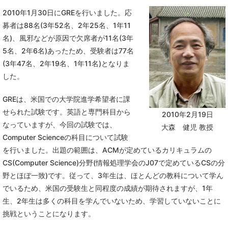
2010年1月30日にGREを行いました。応
募者は88名(3年52名、2年25名、1年11
名)、風邪などが原因で欠席者が11名(3年
5名、2年6名)あったため、受験者は77名
(3年47名、2年19名、1年11名)となりま
した。
GREは、米国での大学院進学希望者に課
せられた試験です。英語と専門科目から
2010年2月19日
なっていますが、今回の試験では、
大森 健児 教授
Computer Scienceの科目について試験
を行いました。出題の範囲は、ACMが定めているカリキュラムの
CS(Computer Science)分野(情報処理学会のJ07で定めているCSの分
野とほぼ一致)です。従って、3年生は、ほとんどの教科について学ん
でいるため、米国の受験生と同程度の成績が期待されますが、1年
生、2年生は多くの科目を学んでいないため、学習していないことに
挑戦ということになります。