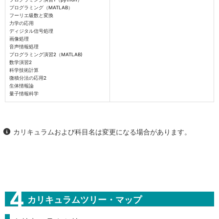
プログラミング（MATLAB）
フーリエ級数と変換
力学の応用
ディジタル信号処理
画像処理
音声情報処理
プログラミング演習2（MATLAB)
数学演習2
科学技術計算
微積分法の応用2
生体情報論
量子情報科学
カリキュラムおよび科目名は変更になる場合があります。
カリキュラムツリー・マップ