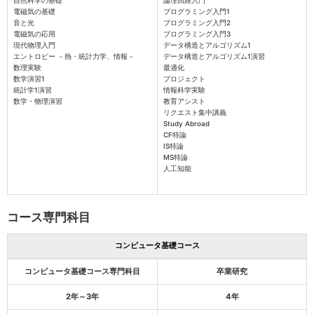
自然科学の基礎
論理回路入門
電磁気の基礎
プログラミング入門1
音と光
プログラミング入門2
電磁気の応用
プログラミング入門3
現代物理入門
データ構造とアルゴリズム1
エントロピー －熱・統計力学、情報－
データ構造とアルゴリズム1演習
数理実験
最適化
数学演習1
プロジェクト
統計学1演習
情報科学実験
数学・物理演習
教育アシスト
リクエスト集中講義
Study Abroad
CF特論
IS特論
MS特論
人工知能
コース専門科目
コンピュータ基礎コース
コンピュータ基礎コース専門科目
卒業研究
2年～3年
4年