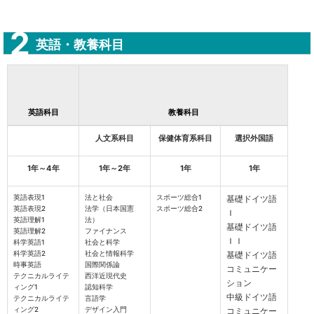
英語・教養科目
英語科目
教養科目
人文系科目
保健体育系科目
選択外国語
1年～4年
1年～2年
1年
1年
英語表現1
法と社会
スポーツ総合1
基礎ドイツ語
英語表現2
法学（日本国憲
スポーツ総合2
Ｉ
英語理解1
法）
基礎ドイツ語
英語理解2
ファイナンス
ＩＩ
科学英語1
社会と科学
科学英語2
社会と情報科学
基礎ドイツ語
時事英語
国際関係論
コミュニケー
テクニカルライテ
西洋近現代史
ション
ィング1
認知科学
中級ドイツ語
テクニカルライテ
言語学
ィング2
デザイン入門
コミュニケー