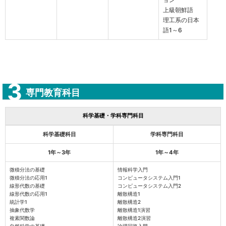
上級朝鮮語
理工系の日本
語1～6
専門教育科目
科学基礎・学科専門科目
科学基礎科目
学科専門科目
1年～3年
1年～4年
微積分法の基礎
情報科学入門
微積分法の応用1
コンピュータシステム入門1
線形代数の基礎
コンピュータシステム入門2
線形代数の応用1
離散構造1
統計学1
離散構造2
抽象代数学
離散構造1演習
複素関数論
離散構造2演習