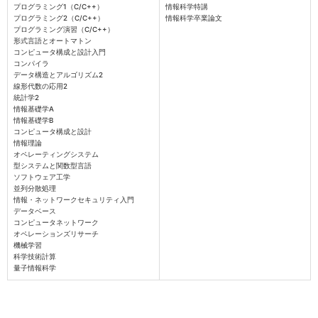
プログラミング1（C/C++）
情報科学特講
プログラミング2（C/C++）
情報科学卒業論文
プログラミング演習（C/C++）
形式言語とオートマトン
コンピュータ構成と設計入門
コンパイラ
データ構造とアルゴリズム2
線形代数の応用2
統計学2
情報基礎学A
情報基礎学B
コンピュータ構成と設計
情報理論
オペレーティングシステム
型システムと関数型言語
ソフトウェア工学
並列分散処理
情報・ネットワークセキュリティ入門
データベース
コンピュータネットワーク
オペレーションズリサーチ
機械学習
科学技術計算
量子情報科学