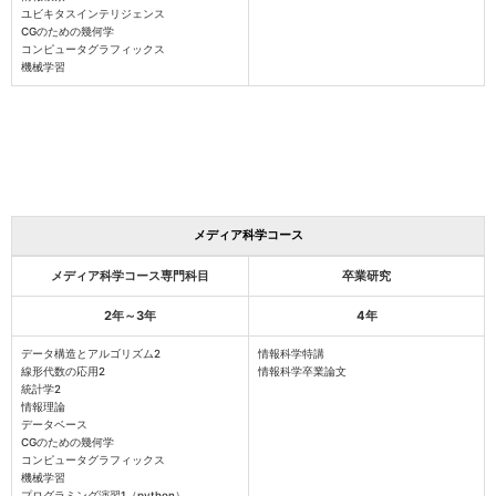
ユビキタスインテリジェンス
CGのための幾何学
コンピュータグラフィックス
機械学習
メディア科学コース
メディア科学コース専門科目
卒業研究
2年～3年
4年
データ構造とアルゴリズム2
情報科学特講
線形代数の応用2
情報科学卒業論文
統計学2
情報理論
データベース
CGのための幾何学
コンピュータグラフィックス
機械学習
プログラミング演習1（python）