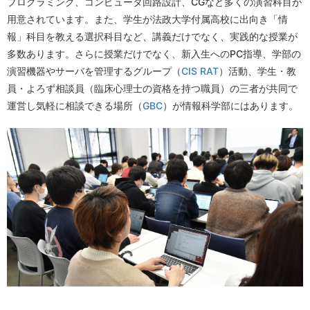
プログラミング、コンピュータ回路設計、CGなど多くの演習科目が
用意されています。また
、
学生が法政大学付属高校に出向き「情
報」科目を教える選択科目など、講義だけでなく、実践的な授業が
多数あります。さらに授業だけでなく、新入生へのPC指導、学部の
演習機器やサーバを管理するグループ（
CIS RAT
）活動、学生・教
員・よろず相談員（
臨床心理士の資格を持つ職員
）の
三者が共同で
運営
し
気軽に相談できる場所（
GBC
）が情報科学部にはあります。