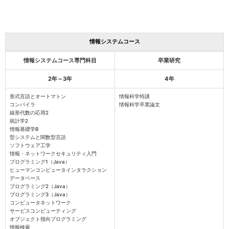
情報システムコース
情報システムコース専門科目
卒業研究
2年～3年
4年
形式言語とオートマトン
情報科学特講
コンパイラ
情報科学卒業論文
線形代数の応用2
統計学2
情報基礎学B
型システムと関数型言語
ソフトウェア工学
情報・ネットワークセキュリティ入門
プログラミング1（Java）
ヒューマンコンピュータインタラクション
データベース
プログラミング2（Java）
プログラミング3（Java）
コンピュータネットワーク
サービスコンピューティング
オブジェクト指向プログラミング
情報検索