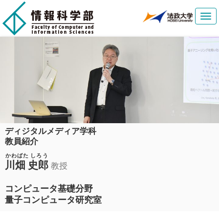
Tog
navi
ディジタルメディア学科
教員紹介
かわばた しろう
川畑 史郎
教授
コンピュータ基礎分野
量子コンピュータ研究室