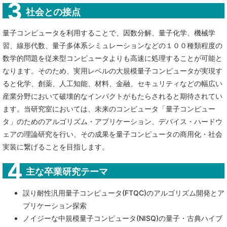
社会との接点
量子コンピュータを利用することで、因数分解、量子化学、機械学
習、線形代数、量子多体系シミュレーションなどの１００種類程度の
数学的問題を従来型コンピュータよりも高速に処理することが可能と
なります。そのため、実用レベルの大規模量子コンピュータが実現す
ると化学、創薬、人工知能、材料、金融、セキュリティなどの幅広い
産業分野において破壊的なインパクトがもたらされると期待されてい
ます。当研究室においては、未来のコンピュータ「量子コンピュー
タ」のためのアルゴリズム・アプリケーション、デバイス・ハードウ
ェアの理論研究を行い、その成果を量子コンピュータの商用化・社会
実装に繋げることを目指します。
主な卒業研究テーマ
誤り耐性汎用量子コンピュータ(FTQC)のアルゴリズム開発とア
プリケーション探索
ノイジーな中規模量子コンピュータ(NISQ)の量子・古典ハイブ