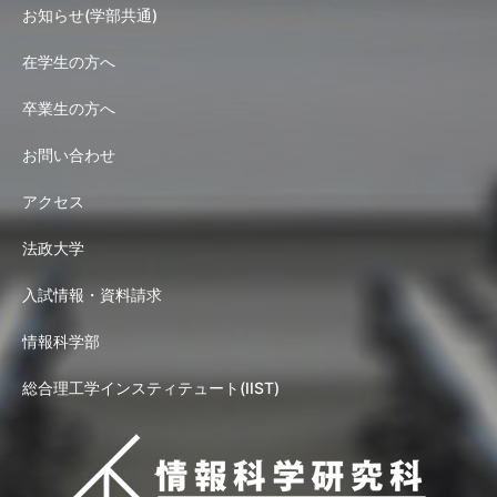
お知らせ(学部共通)
在学生の方へ
卒業生の方へ
お問い合わせ
アクセス
法政大学
入試情報・資料請求
情報科学部
総合理工学インスティテュート(IIST)