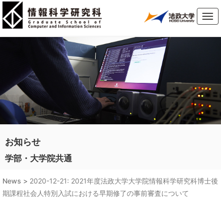
Tog
navi
お知らせ
学部・大学院共通
News >
2020-12-21: 2021年度法政大学大学院情報科学研究科博士後
期課程社会人特別入試における早期修了の事前審査について