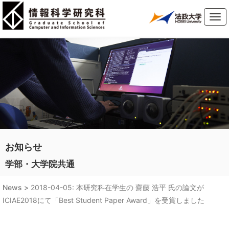
Tog
navi
お知らせ
学部・大学院共通
News >
2018-04-05: 本研究科在学生の 齋藤 浩平 氏の論文が
ICIAE2018にて「Best Student Paper Award」を受賞しました