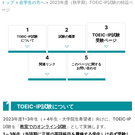
トップ
>
在学生の方へ
>
2023年度（秋学期）TOEIC-IP試験の特設ペ
ージ
3
1
2
TOEIC-IP試験
TOEIC-IP試験
試験の概要
受験
ページ
について
4
5
関連リンク
このページに関する
お問い合わせ
TOEIC-IP試験について
2023年度1~3年生（＋4年生・大学院生希望者）向けに、TOEIC-IP
試験を「
教室でのオンライン試験
」として実施します。
1～3年生（当該期に正規の英語科目を履修する学生）は必ず受験し