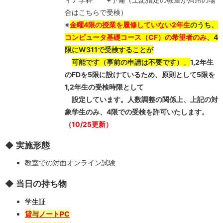
合はこちらで受検）
※
金曜4限の授業を履修していない2年生
のうち、
コンピュータ基礎コース（CF）の希望者のみ
、4
限にW311で受検することが
可能です
（事前の申請は不要です）
。
1,2年生
のFDを5限に設けているため、原則として5限を
1,2年生の受検時限として
設定しています。人数調整の関係上、
上記の対
象学生のみ、4限での受検を許可いたします。
（10/25更新）
◆ 実施形態
教室での対面オンライン試験
◆ 当日の持ち物
学生証
貸与ノートPC