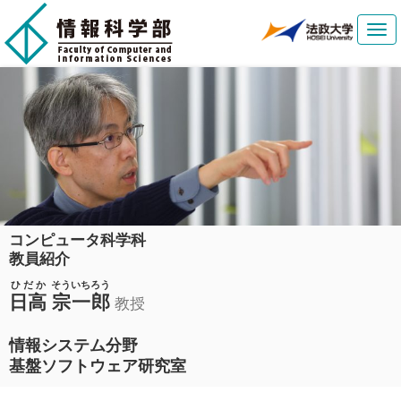
Tog
navi
コンピュータ科学科
教員紹介
ひだか
そういちろう
日高
宗一郎
教授
情報システム分野
基盤ソフトウェア研究室