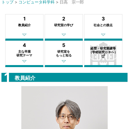
トップ
>
コンピュータ科学科
>
日高 宗一郎
1
2
3
教員紹介
研究室の学び
社会との接点
4
5
経歴・研究業績等
主な卒業
研究室を
（学術研究ＤＢへ）
研究テーマ
もっと知る
教員紹介